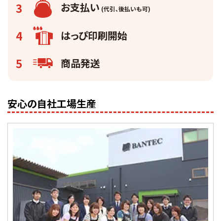
3
お支払い
(代引、後払いも可)
4
はっぴ
印刷開始
5
商品発送
安心の自社工場生産